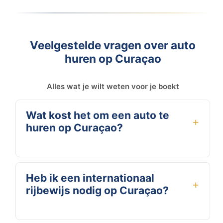
Veelgestelde vragen over auto
huren op Curaçao
Alles wat je wilt weten voor je boekt
Wat kost het om een auto te
huren op Curaçao?
Auto huren Curacao? Bij Booking Cars huur je een
compacte huur auto al vanaf €45 per dag. De prijs
Heb ik een internationaal
hangt af van het type voertuig en de huurperiode. Al
rijbewijs nodig op Curaçao?
onze tarieven zijn all-in: inclusief verzekering,
onbeperkte kilometers en gratis bezorging. Hoe
langer je huurt, hoe voordeliger het dagtarief.