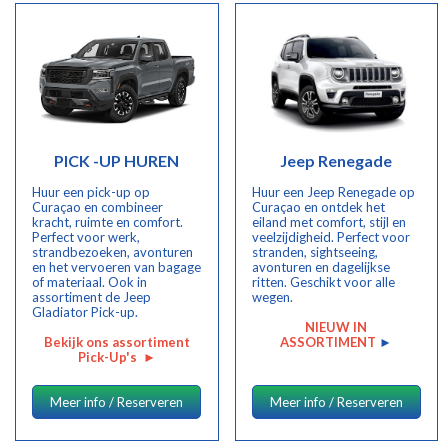
PICK -UP HUREN
Jeep Renegade
Huur een pick-up op
Huur een Jeep Renegade op
Curaçao en combineer
Curaçao en ontdek het
kracht, ruimte en comfort.
eiland met comfort, stijl en
Perfect voor werk,
veelzijdigheid. Perfect voor
strandbezoeken, avonturen
stranden, sightseeing,
en het vervoeren van bagage
avonturen en dagelijkse
of materiaal. Ook in
ritten. Geschikt voor alle
assortiment de Jeep
wegen.
Gladiator Pick-up.
NIEUW IN
Bekijk ons assortiment
ASSORTIMENT
►
Pick-Up's
►
Meer info / Reserveren
Meer info / Reserveren