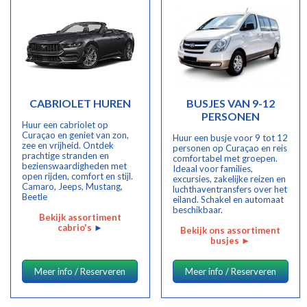
CABRIOLET HUREN
BUSJES VAN 9-12
PERSONEN
Huur een cabriolet op
Curaçao en geniet van zon,
Huur een busje voor 9 tot 12
zee en vrijheid. Ontdek
personen op Curaçao en reis
prachtige stranden en
comfortabel met groepen.
bezienswaardigheden met
Ideaal voor families,
open rijden, comfort en stijl.
excursies, zakelijke reizen en
Camaro, Jeeps, Mustang,
luchthaventransfers over het
Beetle
eiland. Schakel en automaat
beschikbaar.
Bekijk assortiment
cabrio's
►
Bekijk ons assortiment
busjes
►
Meer info / Reserveren
Meer info / Reserveren