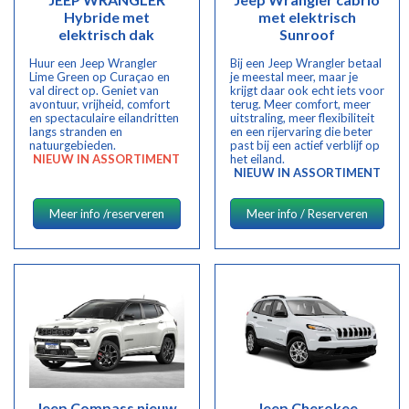
Hybride met
met elektrisch
elektrisch dak
Sunroof
Huur een Jeep Wrangler
Bij een Jeep Wrangler betaal
Lime Green op Curaçao en
je meestal meer, maar je
val direct op. Geniet van
krijgt daar ook echt iets voor
avontuur, vrijheid, comfort
terug. Meer comfort, meer
en spectaculaire eilandritten
uitstraling, meer flexibiliteit
langs stranden en
en een rijervaring die beter
natuurgebieden.
past bij een actief verblijf op
NIEUW IN ASSORTIMENT
het eiland.
NIEUW IN ASSORTIMENT
Meer info /reserveren
Meer info / Reserveren
Jeep Compass nieuw
Jeep Cherokee