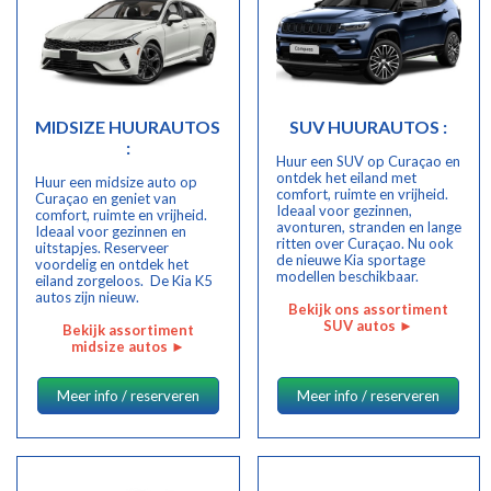
MIDSIZE HUURAUTOS
SUV HUURAUTOS :
:
Huur een SUV op Curaçao en
ontdek het eiland met
Huur een midsize auto op
comfort, ruimte en vrijheid.
Curaçao en geniet van
Ideaal voor gezinnen,
comfort, ruimte en vrijheid.
avonturen, stranden en lange
Ideaal voor gezinnen en
ritten over Curaçao. Nu ook
uitstapjes. Reserveer
de nieuwe Kia sportage
voordelig en ontdek het
modellen beschikbaar.
eiland zorgeloos. De Kia K5
autos zijn nieuw.
Bekijk ons assortiment
SUV autos ►
Bekijk assortiment
midsize autos
►
Meer info / reserveren
Meer info / reserveren