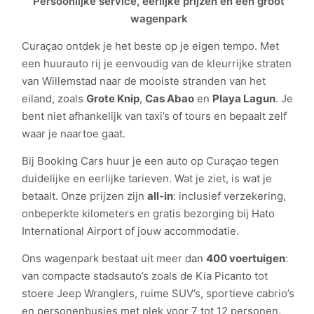
Persoonlijke service, eerlijke prijzen en een groot
wagenpark
Curaçao ontdek je het beste op je eigen tempo. Met
een huurauto rij je eenvoudig van de kleurrijke straten
van Willemstad naar de mooiste stranden van het
eiland, zoals
Grote Knip
,
Cas Abao
en
Playa Lagun
. Je
bent niet afhankelijk van taxi’s of tours en bepaalt zelf
waar je naartoe gaat.
Bij Booking Cars huur je een auto op Curaçao tegen
duidelijke en eerlijke tarieven. Wat je ziet, is wat je
betaalt. Onze prijzen zijn
all-in
: inclusief verzekering,
onbeperkte kilometers en gratis bezorging bij Hato
International Airport of jouw accommodatie.
Ons wagenpark bestaat uit meer dan
400 voertuigen
:
van compacte stadsauto’s zoals de Kia Picanto tot
stoere Jeep Wranglers, ruime SUV’s, sportieve cabrio’s
en personenbusjes met plek voor 7 tot 12 personen.