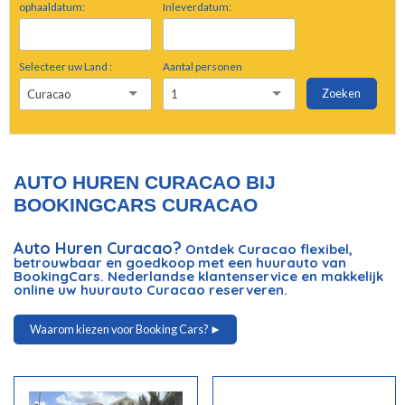
ophaaldatum:
Inleverdatum:
Selecteer uw Land :
Aantal personen
Zoeken
Curacao
1
AUTO HUREN CURACAO BIJ
BOOKINGCARS CURACAO
Auto Huren Curacao?
Ontdek Curacao flexibel,
betrouwbaar en goedkoop met een huurauto van
BookingCars. Nederlandse klantenservice en makkelijk
online uw huurauto Curacao reserveren.
Waarom kiezen voor Booking Cars? ►