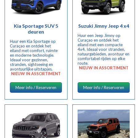
Kia Sportage SUV 5
Suzuki Jimny Jeep 4 x4
deuren
Huur een Jeep Jimny op
Curaçao en ontdek het
Huur een Kia Sportage op
eiland met een compacte
Curaçao en ontdek het
4x4. Ideaal voor stranden,
eiland met comfort, ruimte
natuurgebieden, avontuur en
en moderne technologie.
comfortabel rijden op elke
Ideaal voor gezinnen,
route.
stranden, sightseeing en
NIEUW IN ASSORTIMENT
avontuurlijke uitstapjes.
NIEUW IN ASSORTIMENT
Meer info / Reserveren
Meer info / Reserveren