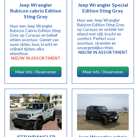
Jeep Wrangler
Jeep Wrangler Special
Rubicon cabrio Edition
Edition Sting Grey
Sting Grey
Huur een Jeep Wrangler
Rubicon Edition Sting Grey
Huur een Jeep Wrangler
op Curaçao en ontdek het
Rubicon Cabrio Edition Sting
eiland met stijl, kracht en
Grey op Curaçao en beleef
comfort. Perfect voor
ultiem avontuur. Geniet van
avontuur, stranden en
open rijden, luxe, kracht en
onvergetelijke ritten.
vrijheid tijdens elke
NIEUW IN ASSORTIMENT
eilandtour.
NIEUW IN ASSORTIMENT
Meer info / Reserveren
Meer info / Reserveren
JEEP WRANGLER
Jeep Wrangler cabrio