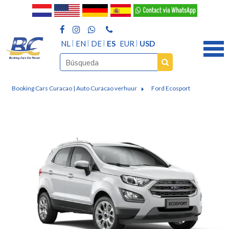
NL
EN
DE
ES
EUR
USD
Booking Cars Curacao | Auto Curacao verhuur
Ford Ecosport