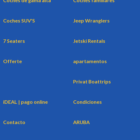
Coches de gama alta
Coches familiares
Coches SUV'S
Jeep Wranglers
7 Seaters
Jetski Rentals
Offerte
apartamentos
Privat Boattrips
iDEAL | pago online
Condiciones
Contacto
ARUBA