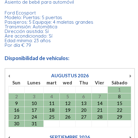
Asiento de bebé para automóvil
Ford Ecosport
Modelo: Puertas: 5 puertas
Pasajeros: 5 Equipaje: 4 maletas grandes
Transmisión: Automática
Dirección asistida: Sí
Aire acondicionado: Sí
Edad mínima: 23 años
Por día € 79
Disponibilidad de vehículos:
AUGUSTUS
2026
Sun
Lunes
mart
wed
Thu
Vier
Sábado
1
2
3
4
5
6
7
8
9
10
11
12
13
14
15
16
17
18
19
20
21
22
23
24
25
26
27
28
29
30
31
SEPTIEMBRE
2026