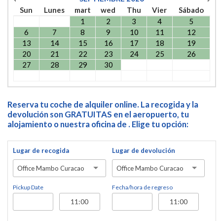
Sun
Lunes
mart
wed
Thu
Vier
Sábado
1
2
3
4
5
6
7
8
9
10
11
12
13
14
15
16
17
18
19
20
21
22
23
24
25
26
27
28
29
30
Reserva tu coche de alquiler online. La recogida y la
devolución son GRATUITAS en el aeropuerto, tu
alojamiento o nuestra oficina de . Elige tu opción:
Lugar de recogida
Lugar de devolución
Office Mambo Curacao
Office Mambo Curacao
Pickup Date
Fecha/hora de regreso