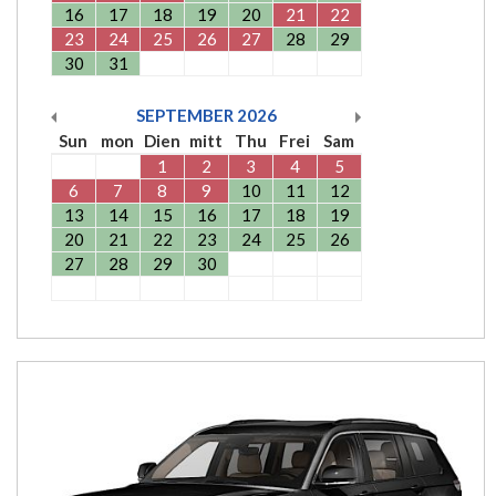
16
17
18
19
20
21
22
23
24
25
26
27
28
29
30
31
SEPTEMBER
2026
Sun
mon
Dien
mitt
Thu
Frei
Sam
1
2
3
4
5
6
7
8
9
10
11
12
13
14
15
16
17
18
19
20
21
22
23
24
25
26
27
28
29
30