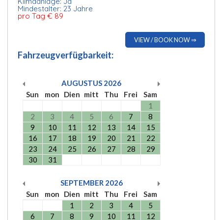
Klimaanlage: Ja
Mindestalter: 23 Jahre
pro Tag € 89
VIEW / BOOK NOW ⇒
Fahrzeugverfügbarkeit:
AUGUSTUS
2026
Sun
mon
Dien
mitt
Thu
Frei
Sam
1
2
3
4
5
6
7
8
9
10
11
12
13
14
15
16
17
18
19
20
21
22
23
24
25
26
27
28
29
30
31
SEPTEMBER
2026
Sun
mon
Dien
mitt
Thu
Frei
Sam
1
2
3
4
5
6
7
8
9
10
11
12