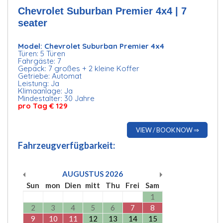
Chevrolet Suburban Premier 4x4 | 7
seater
Model: Chevrolet Suburban Premier 4x4
Türen: 5 Türen
Fahrgäste: 7
Gepäck: 7 großes + 2 kleine Koffer
Getriebe: Automat
Leistung: Ja
Klimaanlage: Ja
Mindestalter: 30 Jahre
pro Tag € 129
VIEW / BOOK NOW ⇒
Fahrzeugverfügbarkeit:
AUGUSTUS
2026
Sun
mon
Dien
mitt
Thu
Frei
Sam
1
2
3
4
5
6
7
8
9
10
11
12
13
14
15