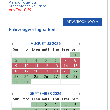
Klimaanlage: Ja
Mindestalter: 23 Jahre
pro Tag € 79
VIEW / BOOK NOW ⇒
Fahrzeugverfügbarkeit:
AUGUSTUS
2026
Sun
mon
Dien
mitt
Thu
Frei
Sam
1
2
3
4
5
6
7
8
9
10
11
12
13
14
15
16
17
18
19
20
21
22
23
24
25
26
27
28
29
30
31
SEPTEMBER
2026
Sun
mon
Dien
mitt
Thu
Frei
Sam
1
2
3
4
5
6
7
8
9
10
11
12