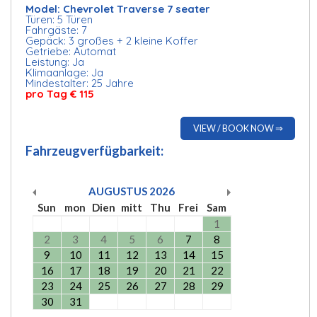
Model: Chevrolet Traverse 7 seater
Türen: 5 Türen
Fahrgäste: 7
Gepäck: 3 großes + 2 kleine Koffer
Getriebe: Automat
Leistung: Ja
Klimaanlage: Ja
Mindestalter: 25 Jahre
pro Tag € 115
VIEW / BOOK NOW ⇒
Fahrzeugverfügbarkeit:
AUGUSTUS
2026
Sun
mon
Dien
mitt
Thu
Frei
Sam
1
2
3
4
5
6
7
8
9
10
11
12
13
14
15
16
17
18
19
20
21
22
23
24
25
26
27
28
29
30
31