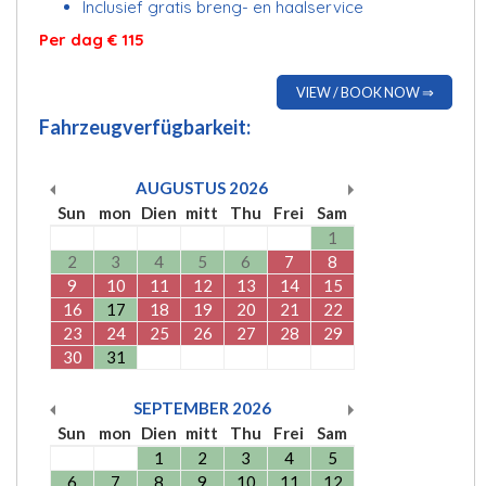
Inclusief gratis breng- en haalservice
Per dag € 115
VIEW / BOOK NOW ⇒
Fahrzeugverfügbarkeit:
AUGUSTUS
2026
Sun
mon
Dien
mitt
Thu
Frei
Sam
1
2
3
4
5
6
7
8
9
10
11
12
13
14
15
16
17
18
19
20
21
22
23
24
25
26
27
28
29
30
31
SEPTEMBER
2026
Sun
mon
Dien
mitt
Thu
Frei
Sam
1
2
3
4
5
6
7
8
9
10
11
12