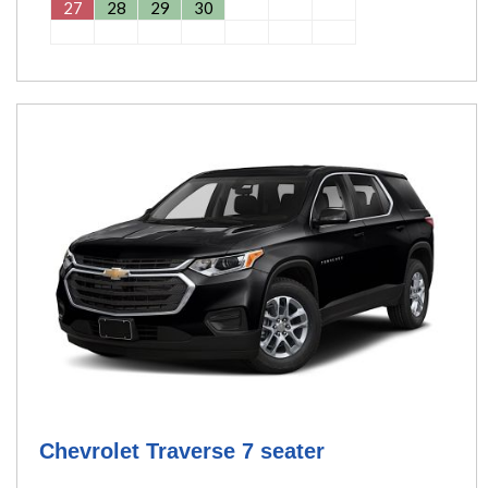
27
28
29
30
Chevrolet Traverse 7 seater