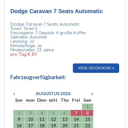
Dodge Caravan 7 Seats Automatic
Dodge Caravan 7 Seats Automatic
Türen: Türen 5
Passagiere: 7 Gepäck: 4 große Koffer
Getriebe: Automat
Leistung: Ja
Klimaanlage: Ja
Mindestalter: 23 Jahre
pro Tag € 89
VIEW / BOOK NOW ⇒
Fahrzeugverfügbarkeit:
AUGUSTUS
2026
Sun
mon
Dien
mitt
Thu
Frei
Sam
1
2
3
4
5
6
7
8
9
10
11
12
13
14
15
16
17
18
19
20
21
22