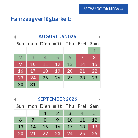
VIEW / BOOK NOW ⇒
Fahrzeugverfügbarkeit:
AUGUSTUS
2026
Sun
mon
Dien
mitt
Thu
Frei
Sam
1
2
3
4
5
6
7
8
9
10
11
12
13
14
15
16
17
18
19
20
21
22
23
24
25
26
27
28
29
30
31
SEPTEMBER
2026
Sun
mon
Dien
mitt
Thu
Frei
Sam
1
2
3
4
5
6
7
8
9
10
11
12
13
14
15
16
17
18
19
20
21
22
23
24
25
26