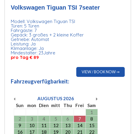
Volkswagen Tiguan TSI 7seater
Modell: Volkswagen Tiguan TSI
Türen: 5 Türen
Fahrgäste: 7
Gepäck: 3 großes + 2 kleine Koffer
Getriebe: Automat
Leistung: Ja
Klimaanlage: Ja
Mindestalter: 23Jahre
pro Tag € 89
VIEW / BOOK NOW ⇒
Fahrzeugverfügbarkeit:
AUGUSTUS
2026
Sun
mon
Dien
mitt
Thu
Frei
Sam
1
2
3
4
5
6
7
8
9
10
11
12
13
14
15
16
17
18
19
20
21
22