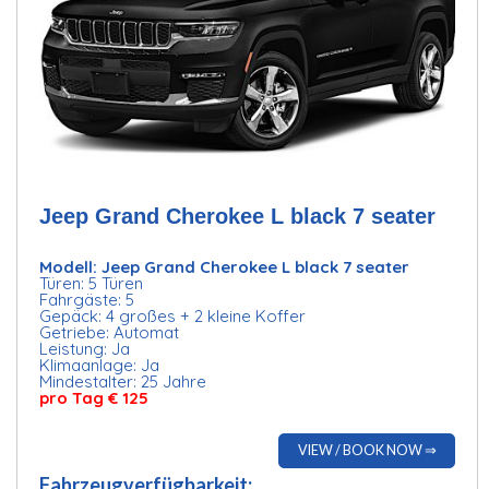
Jeep Grand Cherokee L black 7 seater
Modell: Jeep Grand Cherokee L black 7 seater
Türen: 5 Türen
Fahrgäste: 5
Gepäck: 4 großes + 2 kleine Koffer
Getriebe: Automat
Leistung: Ja
Klimaanlage: Ja
Mindestalter: 25 Jahre
pro Tag € 125
VIEW / BOOK NOW ⇒
Fahrzeugverfügbarkeit: