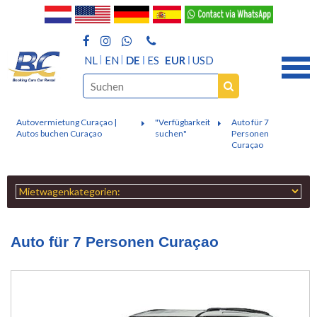
NL
EN
DE
ES
EUR
USD
Autovermietung Curaçao |
"Verfügbarkeit
Auto für 7
Autos buchen Curaçao
suchen"
Personen
Curaçao
Auto für 7 Personen Curaçao