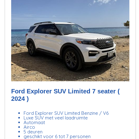
Ford Explorer SUV Limited 7 seater (
2024 )
Ford Explorer SUV Limited Benzine / V6
Luxe SUV met veel laadruimte
Automaat
Airco
5 deuren
geschikt voor 6 tot 7 personen