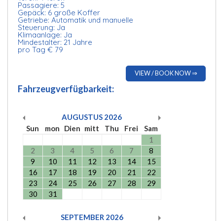
Passagiere: 5
Gepäck: 6 große Koffer
Getriebe: Automatik und manuelle
Steuerung: Ja
Klimaanlage: Ja
Mindestalter: 21 Jahre
pro Tag € 79
VIEW / BOOK NOW ⇒
Fahrzeugverfügbarkeit:
AUGUSTUS
2026
Sun
mon
Dien
mitt
Thu
Frei
Sam
1
2
3
4
5
6
7
8
9
10
11
12
13
14
15
16
17
18
19
20
21
22
23
24
25
26
27
28
29
30
31
SEPTEMBER
2026