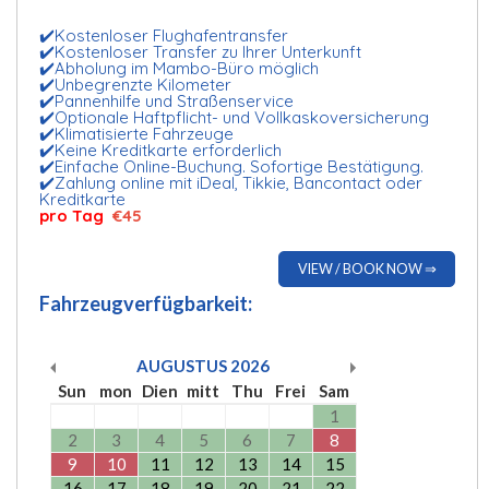
✔️Kostenloser Flughafentransfer
✔️Kostenloser Transfer zu Ihrer Unterkunft
✔️Abholung im Mambo-Büro möglich
✔️Unbegrenzte Kilometer
✔️Pannenhilfe und Straßenservice
✔️Optionale Haftpflicht- und Vollkaskoversicherung
✔️Klimatisierte Fahrzeuge
✔️Keine Kreditkarte erforderlich
✔️Einfache Online-Buchung. Sofortige Bestätigung.
✔️Zahlung online mit iDeal, Tikkie, Bancontact oder
Kreditkarte
pro Tag
€45
VIEW / BOOK NOW ⇒
Fahrzeugverfügbarkeit:
AUGUSTUS
2026
Sun
mon
Dien
mitt
Thu
Frei
Sam
1
2
3
4
5
6
7
8
9
10
11
12
13
14
15
16
17
18
19
20
21
22