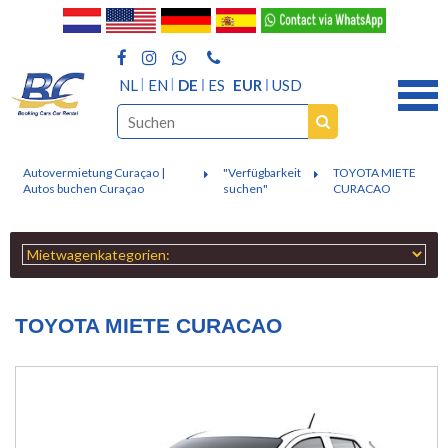
NL
EN
DE
ES
EUR
USD
Autovermietung Curaçao |
"Verfügbarkeit
TOYOTA MIETE
Autos buchen Curaçao
suchen"
CURACAO
TOYOTA MIETE CURACAO