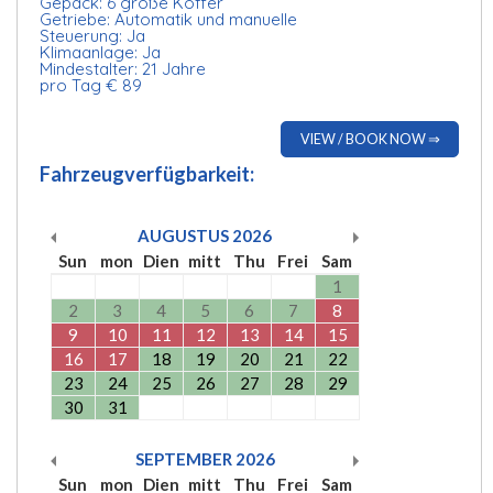
Gepäck: 6 große Koffer
Getriebe: Automatik und manuelle
Steuerung: Ja
Klimaanlage: Ja
Mindestalter: 21 Jahre
pro Tag € 89
VIEW / BOOK NOW ⇒
Fahrzeugverfügbarkeit:
AUGUSTUS
2026
Sun
mon
Dien
mitt
Thu
Frei
Sam
1
2
3
4
5
6
7
8
9
10
11
12
13
14
15
16
17
18
19
20
21
22
23
24
25
26
27
28
29
30
31
SEPTEMBER
2026
Sun
mon
Dien
mitt
Thu
Frei
Sam