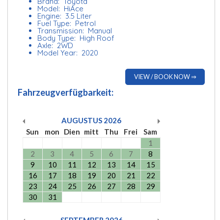
Brand: Toyota
Model: HiAce
Engine: 3.5 Liter
Fuel Type: Petrol
Transmission: Manual
Body Type: High Roof
Axle: 2WD
Model Year: 2020
VIEW / BOOK NOW ⇒
Fahrzeugverfügbarkeit:
AUGUSTUS
2026
Sun
mon
Dien
mitt
Thu
Frei
Sam
1
2
3
4
5
6
7
8
9
10
11
12
13
14
15
16
17
18
19
20
21
22
23
24
25
26
27
28
29
30
31
SEPTEMBER
2026