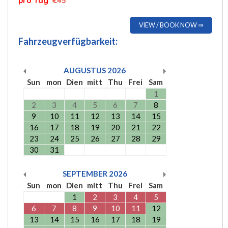
pro Tag
€45
VIEW / BOOK NOW ⇒
Fahrzeugverfügbarkeit:
AUGUSTUS
2026
Sun
mon
Dien
mitt
Thu
Frei
Sam
1
2
3
4
5
6
7
8
9
10
11
12
13
14
15
16
17
18
19
20
21
22
23
24
25
26
27
28
29
30
31
SEPTEMBER
2026
Sun
mon
Dien
mitt
Thu
Frei
Sam
1
2
3
4
5
6
7
8
9
10
11
12
13
14
15
16
17
18
19