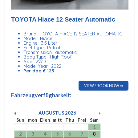
TOYOTA Hiace 12 Seater Automatic
Brand: TOYOTA HIACE 12 SEATER AUTOMATIC
Model: HiAce
Engine: 3.5 Liter
Fuel Type: Petrol
Transmission: automatic
Body Type: High Roof
Axle: 2WD
Model Year: 2022
Per dag € 125
VIEW / BOOK NOW ⇒
Fahrzeugverfügbarkeit:
AUGUSTUS
2026
Sun
mon
Dien
mitt
Thu
Frei
Sam
1
2
3
4
5
6
7
8