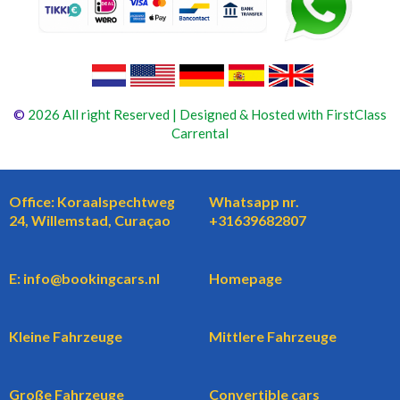
©
2026 All right Reserved | Designed & Hosted with FirstClass
Carrental
Office: Koraalspechtweg
Whatsapp nr.
24, Willemstad, Curaçao
+31639682807
E: info@bookingcars.nl
Homepage
Kleine Fahrzeuge
Mittlere Fahrzeuge
Große Fahrzeuge
Convertible cars